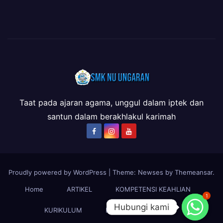
Taat pada ajaran agama, unggul dalam iptek dan
santun dalam berakhlakul karimah
Proudly powered by WordPress
|
Theme: Newses by
Themeansar
.
Home
ARTIKEL
KOMPETENSI KEAHLIAN
1
Hubungi kami
Hubungi kami
KURIKULUM
LSP-P1
PROFIL