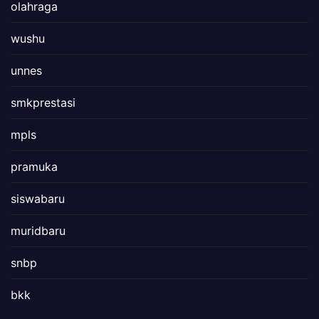
olahraga
wushu
unnes
smkprestasi
mpls
pramuka
siswabaru
muridbaru
snbp
bkk