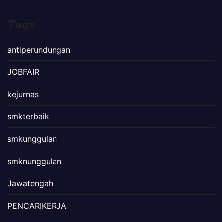
Tags
antiperundungan
JOBFAIR
kejurnas
smkterbaik
smkunggulan
smknunggulan
Jawatengah
PENCARIKERJA