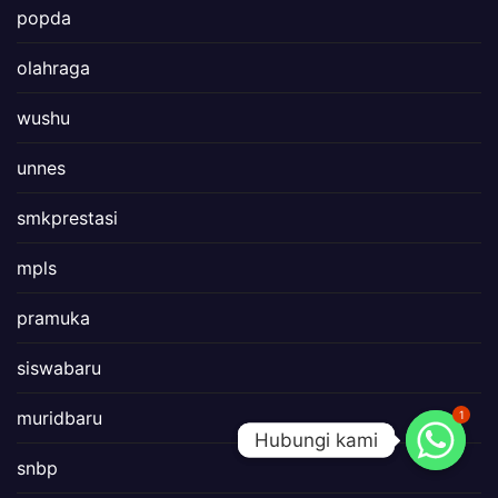
popda
olahraga
wushu
unnes
smkprestasi
mpls
pramuka
siswabaru
muridbaru
1
Hubungi kami
Hubungi kami
snbp