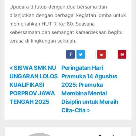
Upacara ditutup dengan doa bersama dan
dilanjutkan dengan berbagai kegiatan lomba untuk
memeriahkan HUT RI ke-80. Suasana
kebersamaan dan semangat kemerdekaan begitu
terasa di lingkungan sekolah.
P
SISWA SMK NU
Peringatan Hari
UNGARAN LOLOS
Pramuka 14 Agustus
o
KUALIFIKASI
2025: Pramuka
s
PORPROV JAWA
Membina Mental
TENGAH 2025
Disiplin untuk Meraih
t
Cita-Cita
n
a