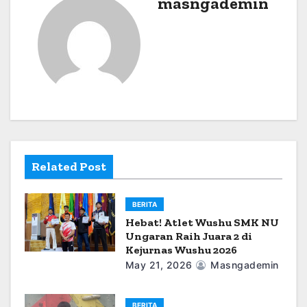
masngademin
v
i
g
a
t
i
Related Post
o
n
BERITA
Hebat! Atlet Wushu SMK NU
Ungaran Raih Juara 2 di
Kejurnas Wushu 2026
May 21, 2026
Masngademin
BERITA