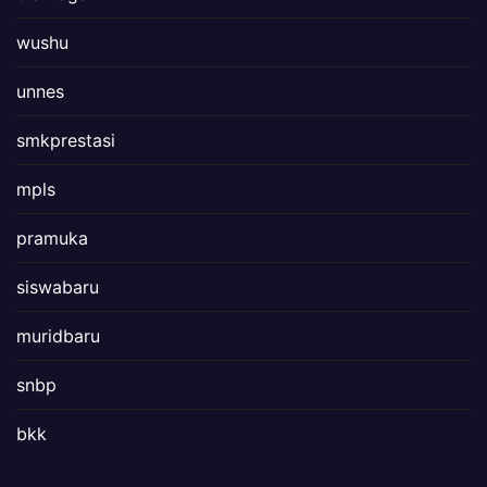
wushu
unnes
smkprestasi
mpls
pramuka
siswabaru
muridbaru
snbp
bkk