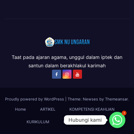
Taat pada ajaran agama, unggul dalam iptek dan
santun dalam berakhlakul karimah
Proudly powered by WordPress
|
Theme: Newses by
Themeansar
.
Home
ARTIKEL
KOMPETENSI KEAHLIAN
1
Hubungi kami
Hubungi kami
KURIKULUM
LSP-P1
PROFIL