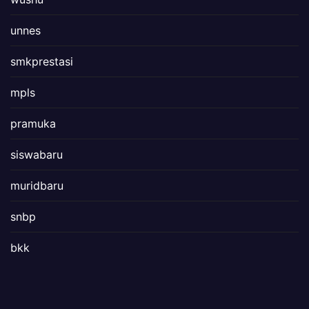
unnes
smkprestasi
mpls
pramuka
siswabaru
muridbaru
snbp
bkk