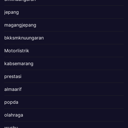
jepang
magangjepang
bkksmknuungaran
Motorlistrik
kabsemarang
prestasi
almaarif
popda
olahraga
wushu