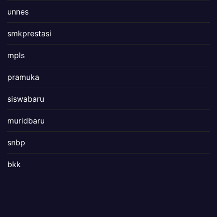
unnes
smkprestasi
mpls
pramuka
siswabaru
muridbaru
snbp
bkk