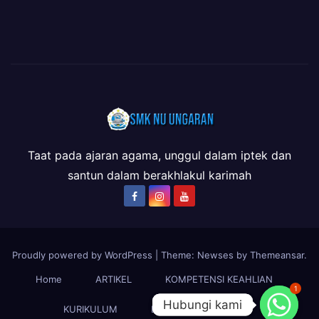
Taat pada ajaran agama, unggul dalam iptek dan
santun dalam berakhlakul karimah
Proudly powered by WordPress
|
Theme: Newses by
Themeansar
.
Home
ARTIKEL
KOMPETENSI KEAHLIAN
1
Hubungi kami
Hubungi kami
KURIKULUM
LSP-P1
PROFIL