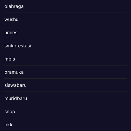
olahraga
wushu
unnes
smkprestasi
mpls
pramuka
siswabaru
muridbaru
snbp
bkk