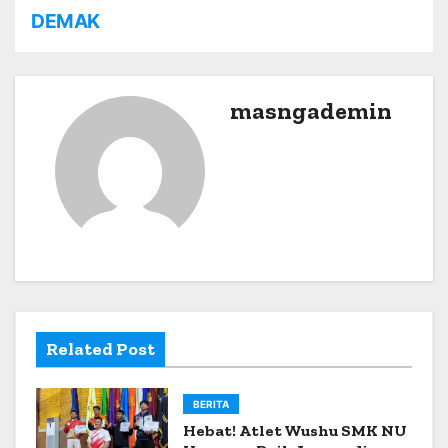
t
DEMAK
n
a
masngademin
v
i
g
a
t
i
Related Post
o
n
BERITA
Hebat! Atlet Wushu SMK NU