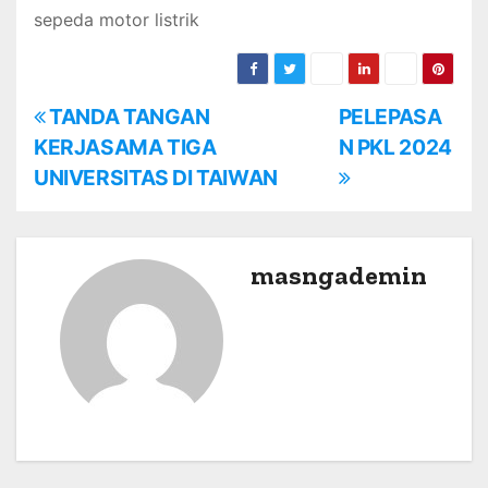
sepeda motor listrik
P
TANDA TANGAN
PELEPASA
KERJASAMA TIGA
N PKL 2024
o
UNIVERSITAS DI TAIWAN
s
t
masngademin
n
a
v
i
g