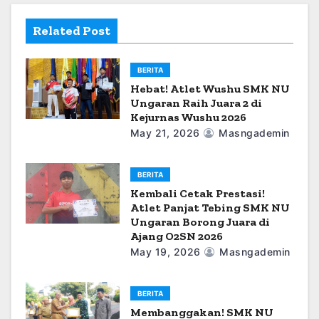
a
Related Post
t
i
BERITA
Hebat! Atlet Wushu SMK NU
o
Ungaran Raih Juara 2 di
Kejurnas Wushu 2026
n
May 21, 2026
Masngademin
BERITA
Kembali Cetak Prestasi!
Atlet Panjat Tebing SMK NU
Ungaran Borong Juara di
Ajang O2SN 2026
May 19, 2026
Masngademin
BERITA
Membanggakan! SMK NU