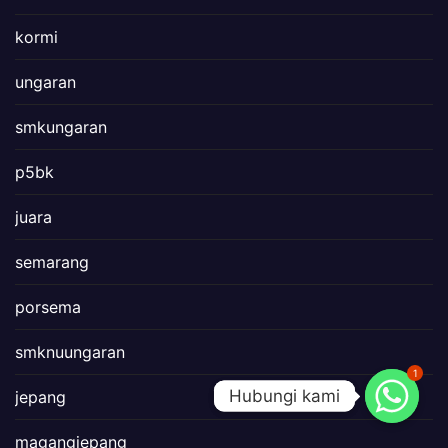
kormi
ungaran
smkungaran
p5bk
juara
semarang
porsema
smknuungaran
1
Hubungi kami
Hubungi kami
jepang
magangjepang