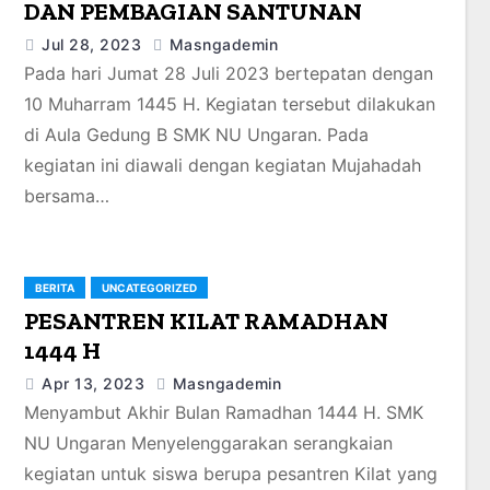
DAN PEMBAGIAN SANTUNAN
Jul 28, 2023
Masngademin
Pada hari Jumat 28 Juli 2023 bertepatan dengan
10 Muharram 1445 H. Kegiatan tersebut dilakukan
di Aula Gedung B SMK NU Ungaran. Pada
kegiatan ini diawali dengan kegiatan Mujahadah
bersama…
BERITA
UNCATEGORIZED
PESANTREN KILAT RAMADHAN
1444 H
Apr 13, 2023
Masngademin
Menyambut Akhir Bulan Ramadhan 1444 H. SMK
NU Ungaran Menyelenggarakan serangkaian
kegiatan untuk siswa berupa pesantren Kilat yang