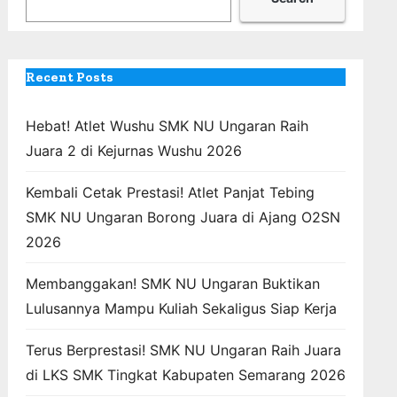
Recent Posts
Hebat! Atlet Wushu SMK NU Ungaran Raih
Juara 2 di Kejurnas Wushu 2026
Kembali Cetak Prestasi! Atlet Panjat Tebing
SMK NU Ungaran Borong Juara di Ajang O2SN
2026
Membanggakan! SMK NU Ungaran Buktikan
Lulusannya Mampu Kuliah Sekaligus Siap Kerja
Terus Berprestasi! SMK NU Ungaran Raih Juara
di LKS SMK Tingkat Kabupaten Semarang 2026