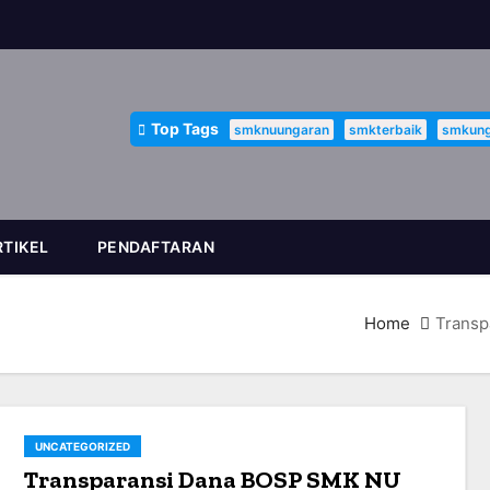
Top Tags
smknuungaran
smkterbaik
smkung
RTIKEL
PENDAFTARAN
Home
Transp
UNCATEGORIZED
Transparansi Dana BOSP SMK NU