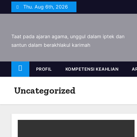
S
Thu. Aug 6th, 2026
k
i
p
Taat pada ajaran agama, unggul dalam iptek dan
t
santun dalam berakhlakul karimah
o
c
o
PROFIL
KOMPETENSI KEAHLIAN
A
n
t
Uncategorized
e
n
t