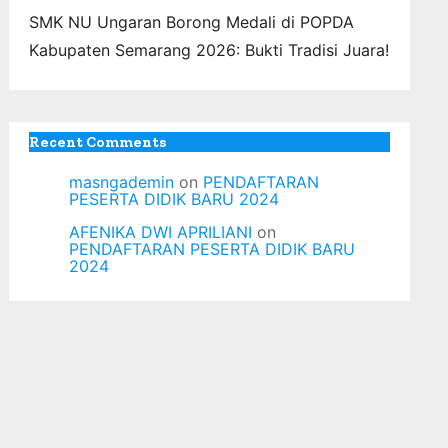
SMK NU Ungaran Borong Medali di POPDA
Kabupaten Semarang 2026: Bukti Tradisi Juara!
Recent Comments
masngademin
on
PENDAFTARAN
PESERTA DIDIK BARU 2024
AFENIKA DWI APRILIANI
on
PENDAFTARAN PESERTA DIDIK BARU
2024