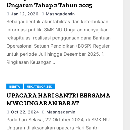
Ungaran Tahap 2 Tahun 2025
Jan 12, 2026
Masngademin
Sebagai bentuk akuntabilitas dan keterbukaan
informasi publik, SMK NU Ungaran menyajikan
rekapitulasi realisasi penggunaan dana Bantuan
Operasional Satuan Pendidikan (BOSP) Reguler
untuk periode Juli hingga Desember 2025. 1.
Ringkasan Keuangan…
BERITA
UNCATEGORIZED
UPACARA HARI SANTRI BERSAMA
MWC UNGARAN BARAT
Oct 22, 2024
Masngademin
Pada hari Selasa, 22 Oktober 2024, di SMK NU
Ungaran dilaksanakan upacara Hari Santri