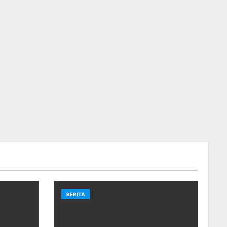
BERITA