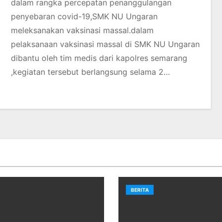
dalam rangka percepatan penanggulangan
penyebaran covid-19,SMK NU Ungaran
meleksanakan vaksinasi massal.dalam
pelaksanaan vaksinasi massal di SMK NU Ungaran
dibantu oleh tim medis dari kapolres semarang
,kegiatan tersebut berlangsung selama 2…
BERITA