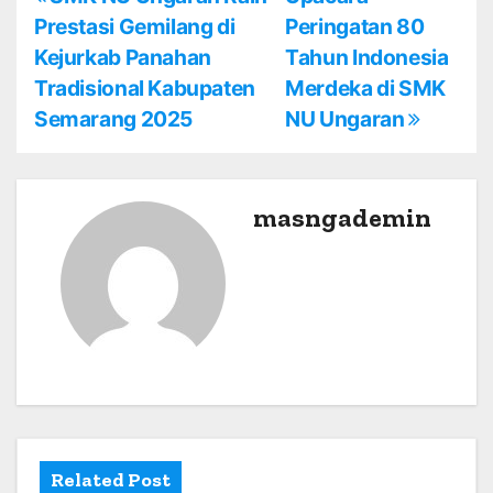
P
Prestasi Gemilang di
Peringatan 80
o
Kejurkab Panahan
Tahun Indonesia
s
Tradisional Kabupaten
Merdeka di SMK
Semarang 2025
NU Ungaran
t
n
a
masngademin
v
i
g
a
t
i
Related Post