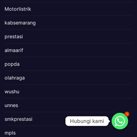
Motorlistrik
kabsemarang
prestasi
almaarif
popda
olahraga
wushu
unnes
1
smkprestasi
Hubungi kami
Hubungi kami
mpls