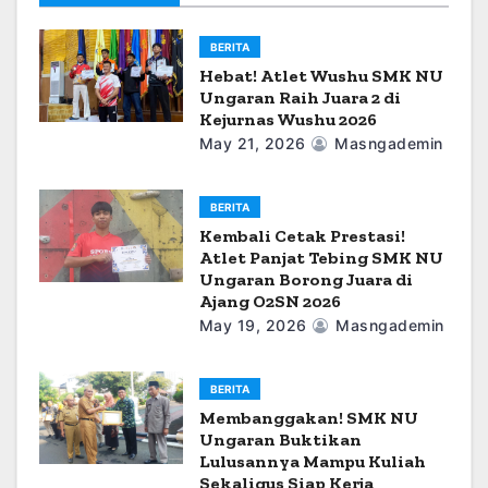
o
BERITA
n
Hebat! Atlet Wushu SMK NU
Ungaran Raih Juara 2 di
Kejurnas Wushu 2026
May 21, 2026
Masngademin
BERITA
Kembali Cetak Prestasi!
Atlet Panjat Tebing SMK NU
Ungaran Borong Juara di
Ajang O2SN 2026
May 19, 2026
Masngademin
BERITA
Membanggakan! SMK NU
Ungaran Buktikan
Lulusannya Mampu Kuliah
Sekaligus Siap Kerja