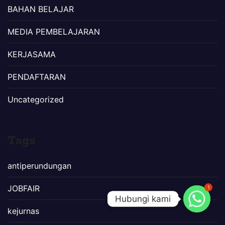
BAHAN BELAJAR
MEDIA PEMBELAJARAN
KERJASAMA
PENDAFTARAN
Uncategorized
Tags
antiperundungan
JOBFAIR
1
Hubungi kami
Hubungi kami
kejurnas