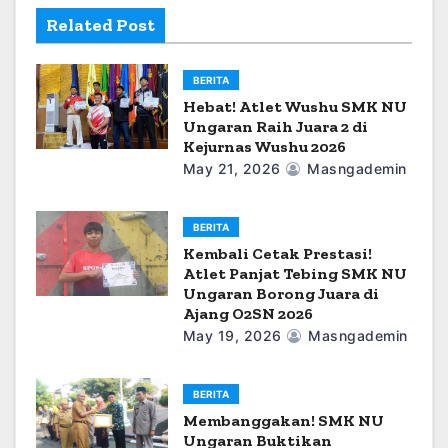
i
Related Post
o
BERITA
n
Hebat! Atlet Wushu SMK NU
Ungaran Raih Juara 2 di
Kejurnas Wushu 2026
May 21, 2026
Masngademin
BERITA
Kembali Cetak Prestasi!
Atlet Panjat Tebing SMK NU
Ungaran Borong Juara di
Ajang O2SN 2026
May 19, 2026
Masngademin
BERITA
Membanggakan! SMK NU
Ungaran Buktikan