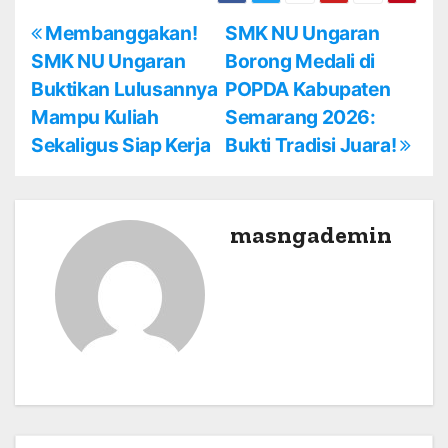
P
Membanggakan!
SMK NU Ungaran
SMK NU Ungaran
Borong Medali di
o
Buktikan Lulusannya
POPDA Kabupaten
s
Mampu Kuliah
Semarang 2026:
Sekaligus Siap Kerja
Bukti Tradisi Juara!
t
n
a
masngademin
v
i
g
a
t