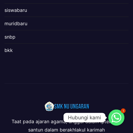
siswabaru
muridbaru
snbp
bkk
1
Hubungi kami
Hubungi kami
Taat pada ajaran agama, unggul dalam iptek dan
santun dalam berakhlakul karimah