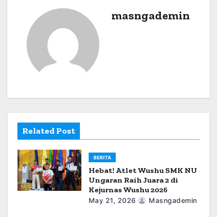
a
masngademin
v
i
g
a
t
i
Related Post
o
BERITA
n
Hebat! Atlet Wushu SMK NU
Ungaran Raih Juara 2 di
Kejurnas Wushu 2026
May 21, 2026
Masngademin