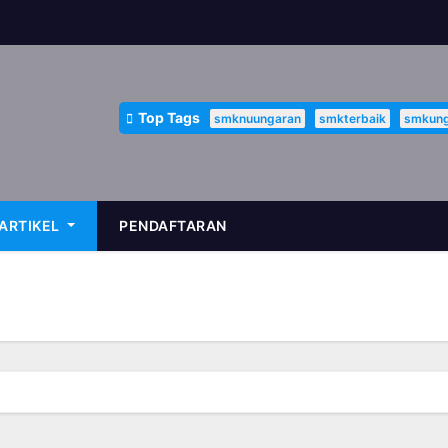
Top Tags
smknuungaran
smkterbaik
smkung
ARTIKEL
PENDAFTARAN