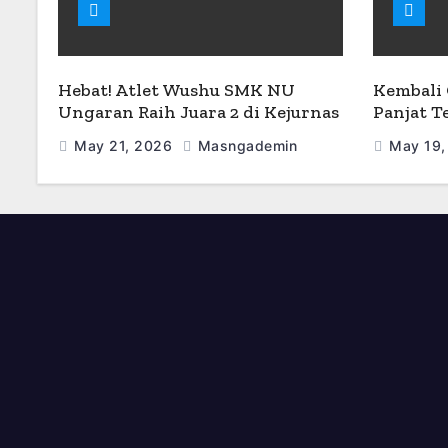
Hebat! Atlet Wushu SMK NU
Kembali 
Ungaran Raih Juara 2 di Kejurnas
Panjat 
Wushu 2026
Borong J
May 21, 2026
Masngademin
May 19,