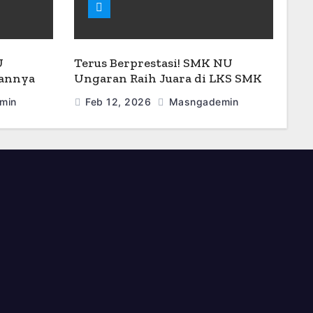
U
Terus Berprestasi! SMK NU
sannya
Ungaran Raih Juara di LKS SMK
 Siap
Tingkat Kabupaten Semarang
min
Feb 12, 2026
Masngademin
2026