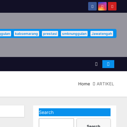
gulan
kabsemarang
prestasi
smknunggulan
Jawatengah
Home
ARTIKEL
Search
Search