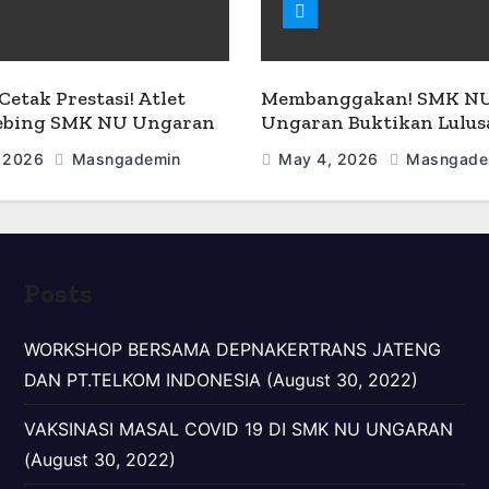
Cetak Prestasi! Atlet
Membanggakan! SMK N
Tebing SMK NU Ungaran
Ungaran Buktikan Lulu
uara di Ajang O2SN 2026
Mampu Kuliah Sekaligus
 2026
Masngademin
May 4, 2026
Masngade
Kerja
Posts
WORKSHOP BERSAMA DEPNAKERTRANS JATENG
DAN PT.TELKOM INDONESIA (August 30, 2022)
VAKSINASI MASAL COVID 19 DI SMK NU UNGARAN
(August 30, 2022)