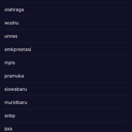
olahraga
wushu
unnes
smkprestasi
mpls
pramuka
siswabaru
muridbaru
snbp
bkk