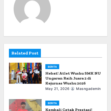
a
v
i
g
a
t
Related Post
i
BERITA
o
Hebat! Atlet Wushu SMK NU
Ungaran Raih Juara 2 di
n
Kejurnas Wushu 2026
May 21, 2026
Masngademin
BERITA
Kembali Cetak Prestasi!