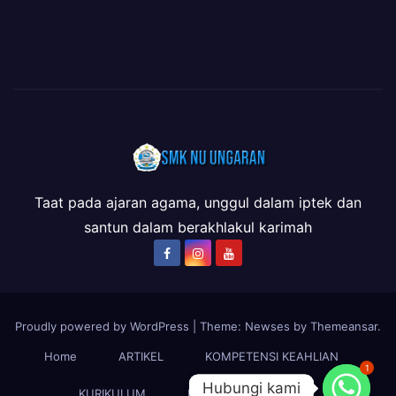
Taat pada ajaran agama, unggul dalam iptek dan
santun dalam berakhlakul karimah
Proudly powered by WordPress
|
Theme: Newses by
Themeansar
.
Home
ARTIKEL
KOMPETENSI KEAHLIAN
1
Hubungi kami
Hubungi kami
KURIKULUM
LSP-P1
PROFIL