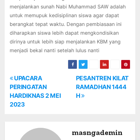
menjalankan sunah Nabi Muhammad SAW adalah
untuk memupuk kedisiplinan siswa agar dapat
berangkat tepat waktu. Dengan pembiasaan ini
diharapkan siswa lebih dapat mengkondisikan
dirinya untuk lebih siap menjalankan KBM yang
menjadi bekal nanti setelah lulus nanti
P
UPACARA
PESANTREN KILAT
PERINGATAN
RAMADHAN 1444
o
HARDIKNAS 2 MEI
H
s
2023
t
n
masngademin