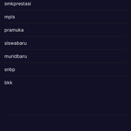
smkprestasi
mpls
pramuka
siswabaru
muridbaru
snbp
bkk