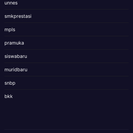
unnes
smkprestasi
mpls
pramuka
siswabaru
muridbaru
snbp
bkk