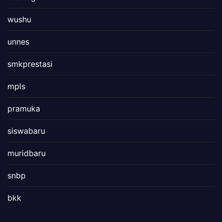
wushu
unnes
smkprestasi
mpls
pramuka
siswabaru
muridbaru
snbp
bkk