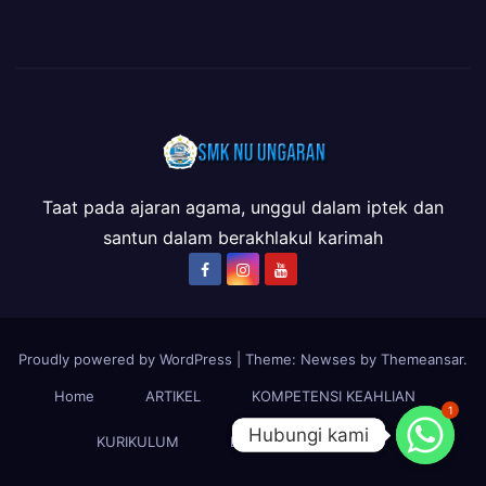
Taat pada ajaran agama, unggul dalam iptek dan
santun dalam berakhlakul karimah
Proudly powered by WordPress
|
Theme: Newses by
Themeansar
.
Home
ARTIKEL
KOMPETENSI KEAHLIAN
1
Hubungi kami
Hubungi kami
KURIKULUM
LSP-P1
PROFIL