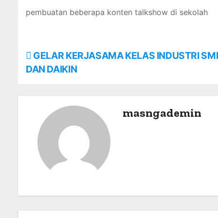
pembuatan beberapa konten talkshow di sekolah
P
GELAR KERJASAMA KELAS INDUSTRI SM
DAN DAIKIN
o
s
masngademin
t
n
a
v
i
g