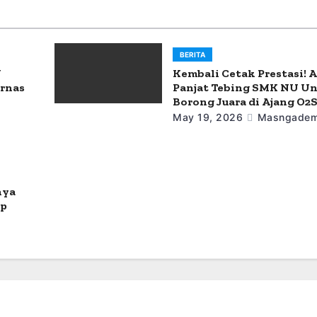
BERITA
U
Kembali Cetak Prestasi! A
urnas
Panjat Tebing SMK NU U
Borong Juara di Ajang O2
May 19, 2026
Masngadem
nya
ap