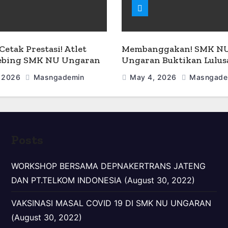
Cetak Prestasi! Atlet
Membanggakan! SMK N
Tebing SMK NU Ungaran
Ungaran Buktikan Lulu
uara di Ajang O2SN 2026
Mampu Kuliah Sekaligus
 2026
Masngademin
May 4, 2026
Masngade
Kerja
Posts
WORKSHOP BERSAMA DEPNAKERTRANS JATENG
DAN PT.TELKOM INDONESIA (August 30, 2022)
VAKSINASI MASAL COVID 19 DI SMK NU UNGARAN
(August 30, 2022)