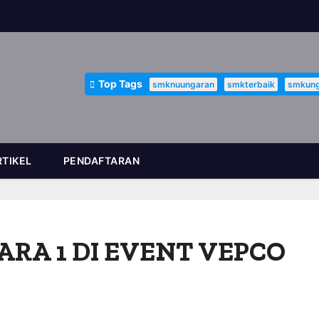
Top Tags
smknuungaran
smkterbaik
smkung
RTIKEL
PENDAFTARAN
RA 1 DI EVENT VEPCO