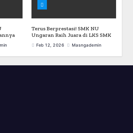
U
Terus Berprestasi! SMK NU
sannya
Ungaran Raih Juara di LKS SMK
 Siap
Tingkat Kabupaten Semarang
min
Feb 12, 2026
Masngademin
2026