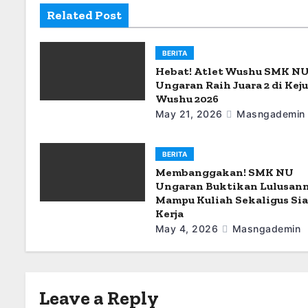
Related Post
a
t
BERITA
i
Hebat! Atlet Wushu SMK N
Ungaran Raih Juara 2 di Kej
o
Wushu 2026
May 21, 2026
Masngademin
n
BERITA
Membanggakan! SMK NU
Ungaran Buktikan Lulusan
Mampu Kuliah Sekaligus Si
Kerja
May 4, 2026
Masngademin
Leave a Reply