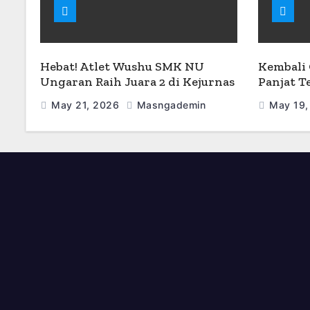
Hebat! Atlet Wushu SMK NU
Kembali 
Ungaran Raih Juara 2 di Kejurnas
Panjat 
Wushu 2026
Borong J
May 21, 2026
Masngademin
May 19,