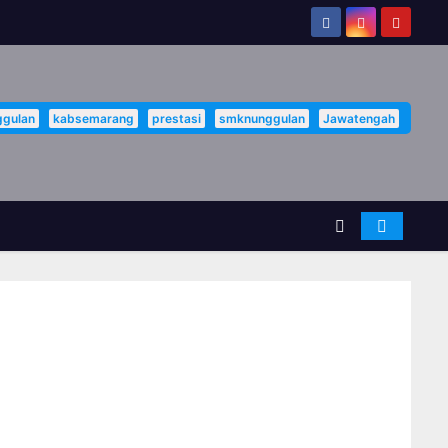
gulan
kabsemarang
prestasi
smknunggulan
Jawatengah