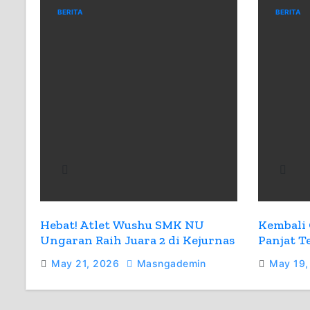
BERITA
BERITA
Hebat! Atlet Wushu SMK NU
Kembali 
Ungaran Raih Juara 2 di Kejurnas
Panjat 
Wushu 2026
Borong J
May 21, 2026
Masngademin
May 19,