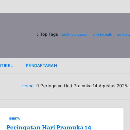
Top Tags
smknuungaran
smkterbaik
smkung
RTIKEL
PENDAFTARAN
Home
Peringatan Hari Pramuka 14 Agustus 2025: 
BERITA
Peringatan Hari Pramuka 14