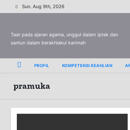
S
Sun. Aug 9th, 2026
k
i
p
Taat pada ajaran agama, unggul dalam iptek dan
t
santun dalam berakhlakul karimah
o
c
o
PROFIL
KOMPETENSI KEAHLIAN
A
n
t
pramuka
e
n
t