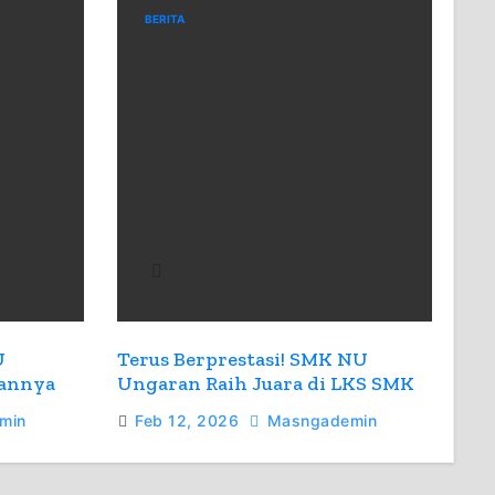
BERITA
U
Terus Berprestasi! SMK NU
sannya
Ungaran Raih Juara di LKS SMK
 Siap
Tingkat Kabupaten Semarang
min
Feb 12, 2026
Masngademin
2026