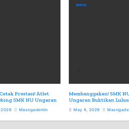
BERITA
Cetak Prestasi! Atlet
Membanggakan! SMK N
Tebing SMK NU Ungaran
Ungaran Buktikan Lulu
uara di Ajang O2SN 2026
Mampu Kuliah Sekaligus
 2026
Masngademin
May 4, 2026
Masngade
Kerja