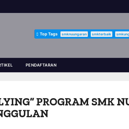
Top Tags
smknuungaran
smkterbaik
smkung
RTIKEL
PENDAFTARAN
LLYING” PROGRAM SMK N
UNGGULAN