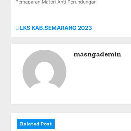
Pemaparan Materi Anti Perundungan
P
LKS KAB.SEMARANG 2023
o
s
masngademin
t
n
a
v
i
g
Related Post