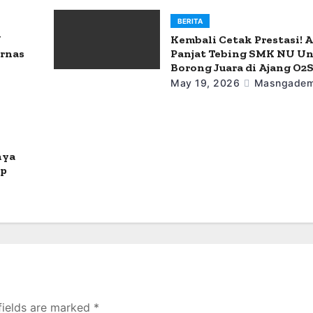
BERITA
U
Kembali Cetak Prestasi! A
urnas
Panjat Tebing SMK NU U
Borong Juara di Ajang O2
May 19, 2026
Masngadem
nya
ap
fields are marked
*