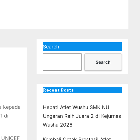
Search
Search
m
Recent Posts
a kepada
Hebat! Atlet Wushu SMK NU
1 di
Ungaran Raih Juara 2 di Kejurnas
Wushu 2026
h UNICEF
Kembali Cetak Prestasi! Atlet