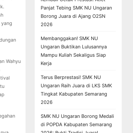
k.
Panjat Tebing SMK NU Ungaran
ah
Borong Juara di Ajang O2SN
 yang
2026
Membanggakan! SMK NU
ndungan
Ungaran Buktikan Lulusannya
Mampu Kuliah Sekaligus Siap
 dan Wahyu
Kerja
n
Terus Berprestasi! SMK NU
tival
Ungaran Raih Juara di LKS SMK
tu
Tingkat Kabupaten Semarang
ap
2026
cegahan
SMK NU Ungaran Borong Medali
di POPDA Kabupaten Semarang
 nya,
2026: Bukti Tradisi Juara!