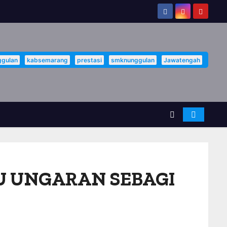
gulan
kabsemarang
prestasi
smknunggulan
Jawatengah
U UNGARAN SEBAGI