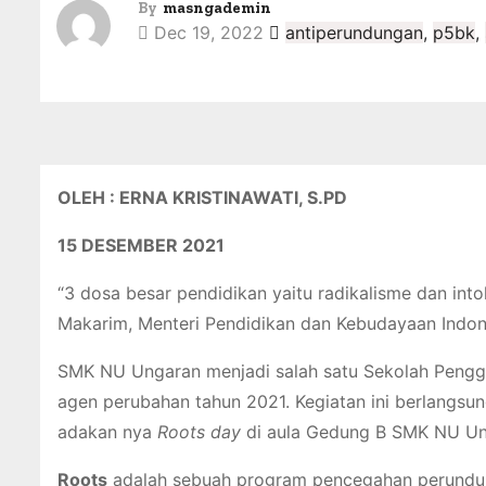
By
masngademin
Dec 19, 2022
antiperundungan
,
p5bk
,
OLEH : ERNA KRISTINAWATI, S.PD
15 DESEMBER 2021
“3 dosa besar pendidikan yaitu radikalisme dan int
Makarim, Menteri Pendidikan dan Kebudayaan Indon
SMK NU Ungaran menjadi salah satu Sekolah Peng
agen perubahan tahun 2021. Kegiatan ini berlangsu
adakan nya
Roots day
di aula Gedung B SMK NU Un
Roots
adalah sebuah program pencegahan perundun