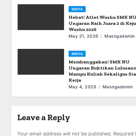
a
BERITA
t
Hebat! Atlet Wushu SMK N
Ungaran Raih Juara 2 di Kej
i
Wushu 2026
May 21, 2026
Masngademin
o
n
BERITA
Membanggakan! SMK NU
Ungaran Buktikan Lulusan
Mampu Kuliah Sekaligus Si
Kerja
May 4, 2026
Masngademin
Leave a Reply
Your email address will not be published.
Required 