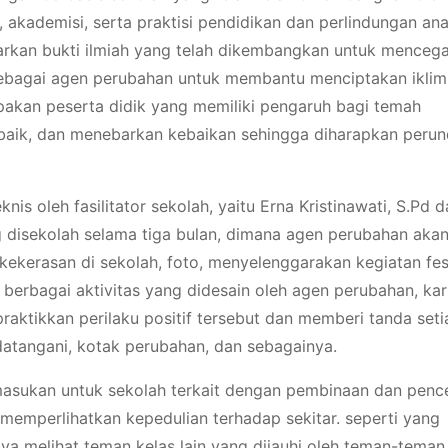
 akademisi, serta praktisi pendidikan dan perlindungan ana
rkan bukti ilmiah yang telah dikembangkan untuk menceg
sebagai agen perubahan untuk membantu menciptakan iklim
upakan peserta didik yang memiliki pengaruh bagi temah
 baik, dan menebarkan kebaikan sehingga diharapkan peru
nis oleh fasilitator sekolah, yaitu Erna Kristinawati, S.Pd
ng disekolah selama tiga bulan, dimana agen perubahan aka
kerasan di sekolah, foto, menyelenggarakan kegiatan fes
berbagai aktivitas yang didesain oleh agen perubahan, kar
aktikkan perilaku positif tersebut dan memberi tanda seti
ndatangani, kotak perubahan, dan sebagainya.
masukan untuk sekolah terkait dengan pembinaan dan pen
 memperlihatkan kepedulian terhadap sekitar. seperti yang
a melihat teman kelas lain yang dijauhi oleh teman-teman