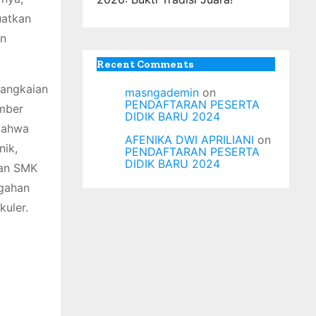
uatkan
an
Recent Comments
rangkaian
masngademin
on
PENDAFTARAN PESERTA
mber
DIDIK BARU 2024
 bahwa
AFENIKA DWI APRILIANI
on
nik,
PENDAFTARAN PESERTA
DIDIK BARU 2024
han SMK
gahan
kuler.