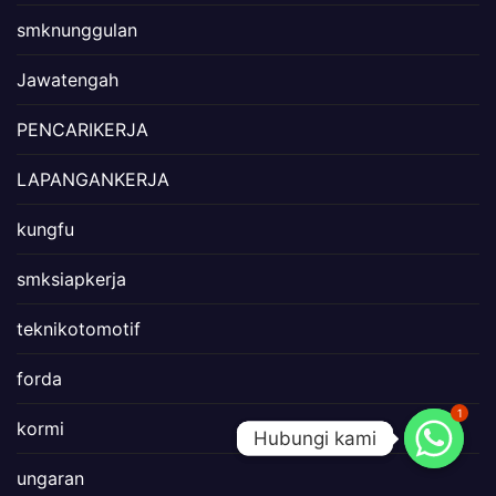
smknunggulan
Jawatengah
PENCARIKERJA
LAPANGANKERJA
kungfu
smksiapkerja
teknikotomotif
forda
1
kormi
Hubungi kami
Hubungi kami
ungaran