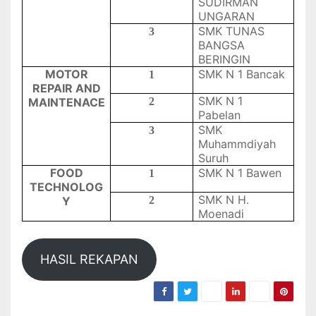
SUDIRMAN
UNGARAN
SMK TUNAS
3
BANGSA
BERINGIN
MOTOR
SMK N 1
Bancak
1
REPAIR AND
SMK N 1
MAINTENACE
2
Pabelan
SMK
3
Muhammdiyah
Suruh
FOOD
SMK N 1
Bawen
1
TECHNOLOG
SMK N H.
Y
2
Moenadi
HASIL REKAPAN