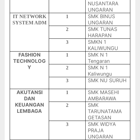
NUSANTARA
UNGARAN
SMK BINUS
IT NETWORK
1
UNGARAN
SYSTEM ADM
SMK TUNAS
2
HARAPAN
SMKN 1
3
KALIWUNGU
FASHION
SMK N 1
1
TECHNOLOG
Tengaran
Y
SMK N 1
2
Kaliwungu
SMK NU SURUH
3
AKUTANSI
SMK MASEHI
1
DAN
AMBARAWA
KEUANGAN
SMK
2
LEMBAGA
TARUNATAMA
GETASAN
SMK WIDYA
3
PRAJA
UNGARAN