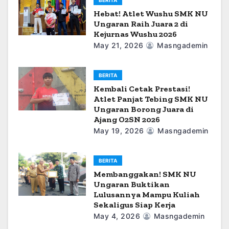
i
Hebat! Atlet Wushu SMK NU
o
Ungaran Raih Juara 2 di
Kejurnas Wushu 2026
n
May 21, 2026
Masngademin
BERITA
Kembali Cetak Prestasi!
Atlet Panjat Tebing SMK NU
Ungaran Borong Juara di
Ajang O2SN 2026
May 19, 2026
Masngademin
BERITA
Membanggakan! SMK NU
Ungaran Buktikan
Lulusannya Mampu Kuliah
Sekaligus Siap Kerja
May 4, 2026
Masngademin