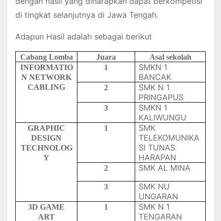
dengan hasil yang diharapkan dapat berkompetisi
di tingkat selanjutnya di Jawa Tengah.
Adapun Hasil adalah sebagai berikut
Cabang
Lomba
Juara
Asal
sekolah
SMKN 1
INFORMATIO
1
BANCAK
N NETWORK
SMK N 1
CABLING
2
PRINGAPUS
SMKN 1
3
KALIWUNGU
SMK
GRAPHIC
1
TELEKOMUNIKA
DESIGN
SI TUNAS
TECHNOLOG
HARAPAN
Y
SMK AL MINA
2
SMK NU
3
UNGARAN
SMK N 1
3D GAME
1
TENGARAN
ART